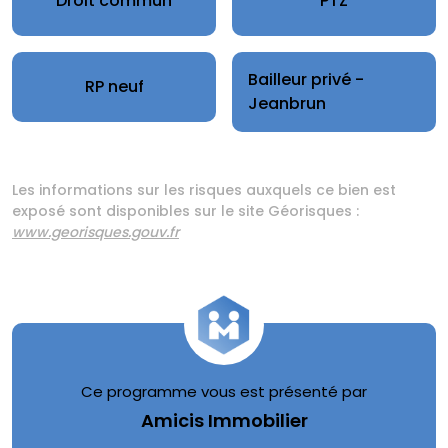
Droit commun
PTZ
Bailleur privé -
RP neuf
Jeanbrun
Les informations sur les risques auxquels ce bien est
exposé sont disponibles sur le site Géorisques :
www.georisques.gouv.fr
Ce programme vous est présenté par
Amicis Immobilier