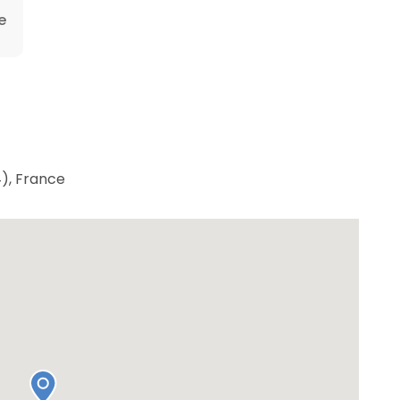
e
), France