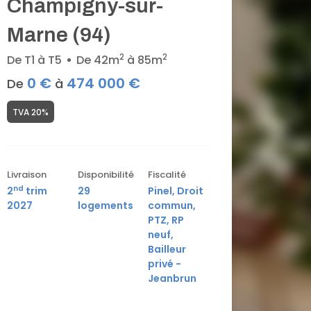
Champigny-sur-
Marne (94)
2
2
De T1 à T5
De 42m
à 85m
0 €
474 000 €
De
à
TVA 20%
Livraison
Disponibilité
Fiscalité
nd
2
trim
29
Pinel, Droit
2027
logements
commun,
PTZ, RP
neuf,
Bailleur
privé -
Jeanbrun