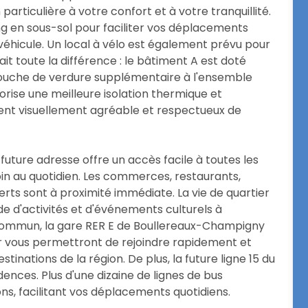
rticulière à votre confort et à votre tranquillité.
ng en sous-sol pour faciliter vos déplacements
 véhicule. Un local à vélo est également prévu pour
ait toute la différence : le bâtiment A est doté
 touche de verdure supplémentaire à l'ensemble
orise une meilleure isolation thermique et
ent visuellement agréable et respectueux de
a future adresse offre un accès facile à toutes les
n au quotidien. Les commerces, restaurants,
rts sont à proximité immédiate. La vie de quartier
de d'activités et d'événements culturels à
 commun, la gare RER E de Boullereaux-Champigny
 vous permettront de rejoindre rapidement et
tinations de la région. De plus, la future ligne 15 du
ences. Plus d'une dizaine de lignes de bus
ons, facilitant vos déplacements quotidiens.