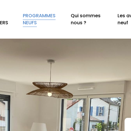
PROGRAMMES
Qui sommes
Les a
IERS
NEUFS
nous ?
neuf